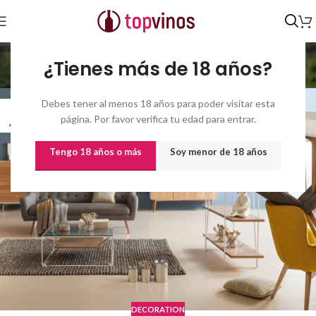
Blog
¿Tienes más de 18 años?
Inicio
/
Blog
Debes tener al menos 18 años para poder visitar esta
27
página. Por favor verifica tu edad para entrar.
AGO
Tengo 18 años o más
Soy menor de 18 años
DECORATION