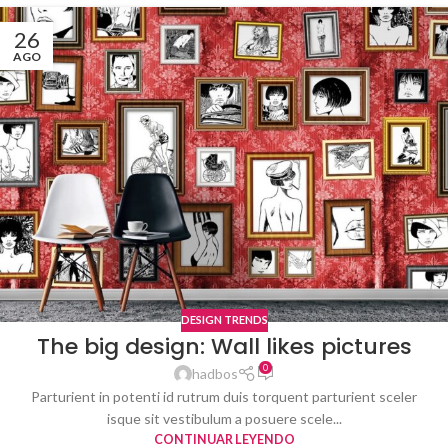
26
AGO
DESIGN TRENDS
The big design: Wall likes pictures
0
hadbos
Parturient in potenti id rutrum duis torquent parturient sceler
isque sit vestibulum a posuere scele...
CONTINUAR LEYENDO