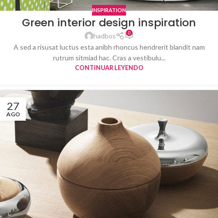
INSPIRATION
Green interior design inspiration
0
hadbos
A sed a risusat luctus esta anibh rhoncus hendrerit blandit nam
rutrum sitmiad hac. Cras a vestibulu...
CONTINUAR LEYENDO
27
AGO