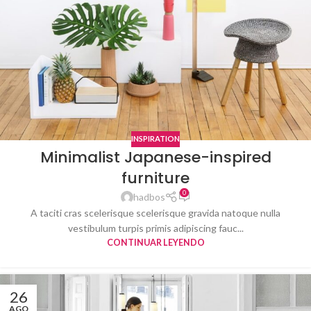
INSPIRATION
Minimalist Japanese-inspired
furniture
0
hadbos
A taciti cras scelerisque scelerisque gravida natoque nulla
vestibulum turpis primis adipiscing fauc...
CONTINUAR LEYENDO
26
AGO